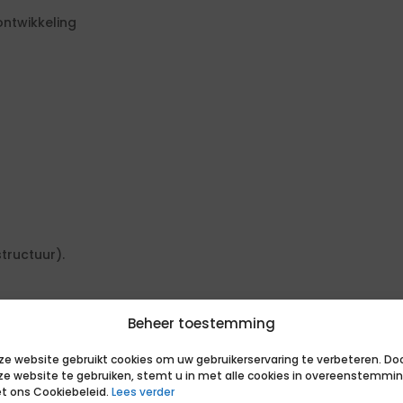
ontwikkeling
tructuur).
Beheer toestemming
ze website gebruikt cookies om uw gebruikerservaring te verbeteren. Do
, minimaal 2 referenties.
ze website te gebruiken, stemt u in met alle cookies in overeenstemmi
t ons Cookiebeleid.
Lees verder