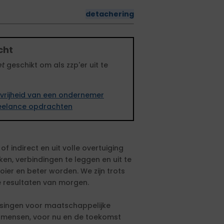
detachering
cht
et
geschikt om als zzp'er uit te
vrijheid van een ondernemer
freelance opdrachten
f indirect en uit volle overtuiging
n, verbindingen te leggen en uit te
ier en beter worden. We zijn trots
 resultaten van morgen.
ssingen voor maatschappelijke
e mensen, voor nu en de toekomst