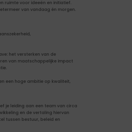
ruimte voor ideeën en initiatief.
oetermeer van vandaag én morgen.
aanszekerheid,
ave: het versterken van de
iseren van maatschappelijke impact
tie.
en een hoge ambitie op kwaliteit,
f je leiding aan een team van circa
ikkeling en de vertaling hiervan
el tussen bestuur, beleid en