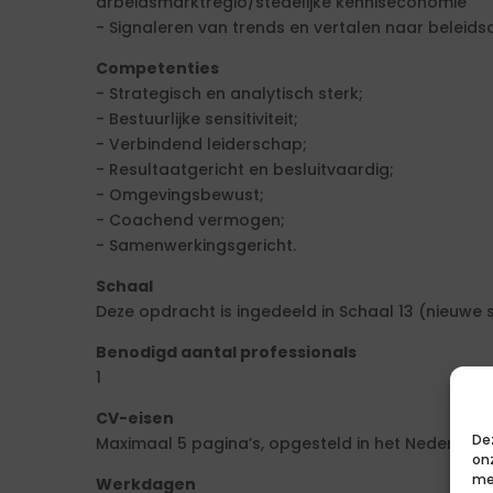
arbeidsmarktregio/stedelijke kenniseconomie
- Signaleren van trends en vertalen naar beleids
Competenties
- Strategisch en analytisch sterk;
- Bestuurlijke sensitiviteit;
- Verbindend leiderschap;
- Resultaatgericht en besluitvaardig;
- Omgevingsbewust;
- Coachend vermogen;
- Samenwerkingsgericht.
Schaal
Deze opdracht is ingedeeld in Schaal 13 (nieuwe s
Benodigd aantal professionals
1
CV-eisen
De
Maximaal 5 pagina’s, opgesteld in het Nederlands
on
me
Werkdagen