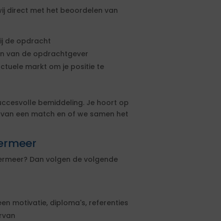
ij direct met het beoordelen van
ij de opdracht
sen van de opdrachtgever
actuele markt om je positie te
uccesvolle bemiddeling. Je hoort op
s van een match en of we samen het
termeer
etermeer? Dan volgen de volgende
een motivatie, diploma's, referenties
ervan