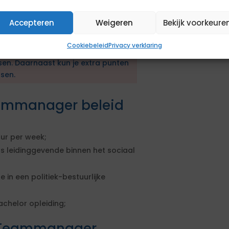
erkdagen: ma t/m vrij
Accepteren
Weigeren
Bekijk voorkeure
en aanbestedingsprocedure. De
Cookiebeleid
Privacy verklaring
en geformuleerd. Om in aanmerking
sen. Daarnaast kun je extra punten
sen.
eammanager beleid
uur per week;
s leidinggevende binnen het sociaal
in een politiek-bestuurlijke
chelor opleiding;
t Teammanager