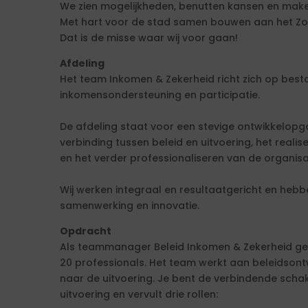
We zien mogelijkheden, benutten kansen en maken 
Met hart voor de stad samen bouwen aan het Z
Dat is de misse waar wij voor gaan!
Afdeling
Het team Inkomen & Zekerheid richt zich op best
inkomensondersteuning en participatie.
De afdeling staat voor een stevige ontwikkelopg
verbinding tussen beleid en uitvoering, het real
en het verder professionaliseren van de organisa
Wij werken integraal en resultaatgericht en hebb
samenwerking en innovatie.
Opdracht
Als teammanager Beleid Inkomen & Zekerheid gee
20 professionals. Het team werkt aan beleidsontw
naar de uitvoering. Je bent de verbindende schak
uitvoering en vervult drie rollen: