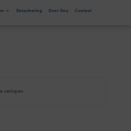
en
Detachering
Over Ons
Contact
s verlopen.