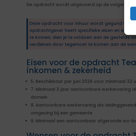
De opdracht wordt uitgevoerd op de volgende w
Deze opdracht voor inhuur wordt gegund via e
opdrachtgever heeft specifieke eisen en wens
te komen, dien je te voldoen aan de gestelde ei
verdienen door tegemoet te komen aan de wen
Eisen voor de opdracht T
inkomen & zekerheid
5. Beschikbaar per juni 2026 voor minimaal 32 
7. Minimaal 3 jaar aantoonbare werkervaring al
domein
8. Aantoonbare werkervaring als leidinggevende 
omgeving bij een gemeente
9. Minimaal een aantoonbaar afgeronde wo-ba
Wensen voor de opdrach