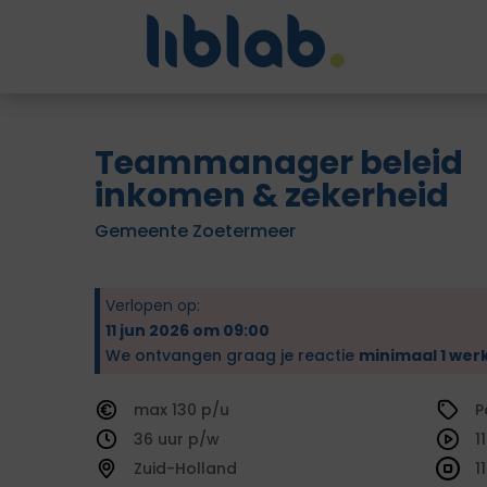
Teammanager beleid
inkomen & zekerheid
Gemeente Zoetermeer
Verlopen op:
11 jun 2026 om 09:00
We ontvangen graag je reactie
minimaal 1 wer
130
P
36
1
Zuid-Holland
1