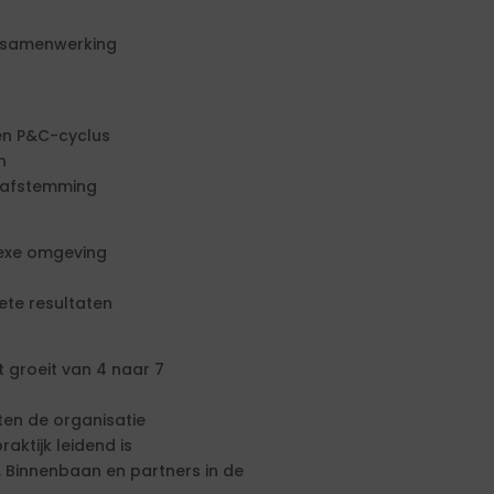
n samenwerking
 en P&C-cyclus
n
e afstemming
plexe omgeving
ete resultaten
groeit van 4 naar 7
ten de organisatie
aktijk leidend is
 Binnenbaan en partners in de