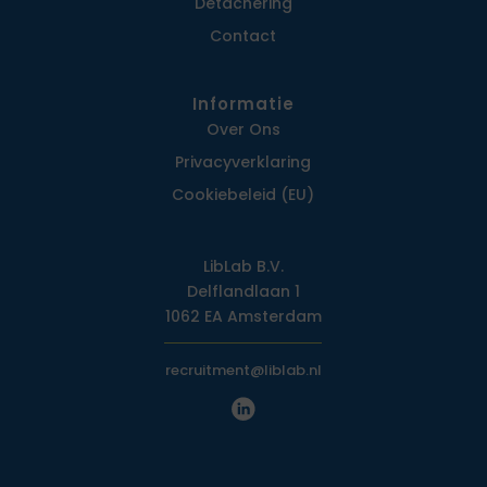
Detachering
Contact
Informatie
Over Ons
Privacy­verklaring
Cookiebeleid (EU)
LibLab B.V.
Delflandlaan 1
1062 EA Amsterdam
recruitment@liblab.nl