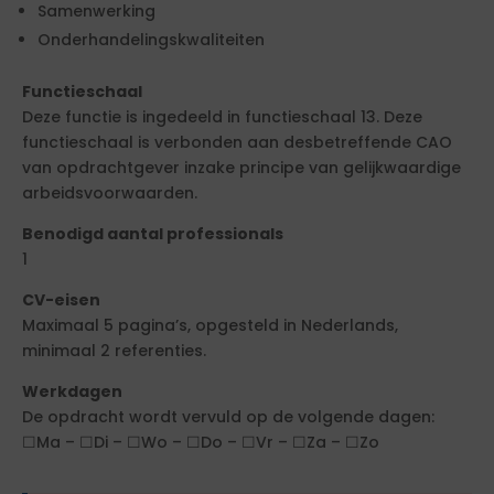
Samenwerking
Onderhandelingskwaliteiten
Functieschaal
Deze functie is ingedeeld in functieschaal 13. Deze
functieschaal is verbonden aan desbetreffende CAO
van opdrachtgever inzake principe van gelijkwaardige
arbeidsvoorwaarden.
Benodigd aantal professionals
1
CV-eisen
Maximaal 5 pagina’s, opgesteld in Nederlands,
minimaal 2 referenties.
Werkdagen
De opdracht wordt vervuld op de volgende dagen:
☐Ma – ☐Di – ☐Wo – ☐Do – ☐Vr – ☐Za – ☐Zo