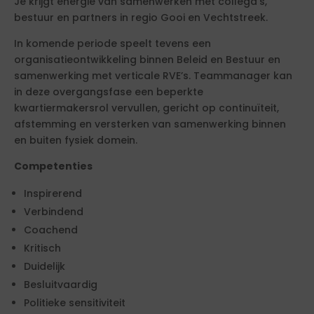
Je krijgt energie van samenwerken met collega’s,
bestuur en partners in regio Gooi en Vechtstreek.
In komende periode speelt tevens een
organisatieontwikkeling binnen Beleid en Bestuur en
samenwerking met verticale RVE’s. Teammanager kan
in deze overgangsfase een beperkte
kwartiermakersrol vervullen, gericht op continuïteit,
afstemming en versterken van samenwerking binnen
en buiten fysiek domein.
Competenties
Inspirerend
Verbindend
Coachend
Kritisch
Duidelijk
Besluitvaardig
Politieke sensitiviteit