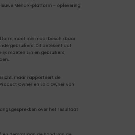
nieuwe Mendix-platform – oplevering
latform moet minimaal beschikbaar
nde gebruikers. Dit betekent dat
ijk moeten zijn en gebruikers
oen.
ezicht, maar rapporteert de
Product Owner en Epic Owner van
gangsgesprekken over het resultaat
s) en demo’s aan de hand van de