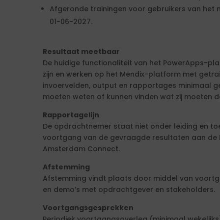
Afgeronde trainingen voor gebruikers van het 
01-06-2027.
Resultaat meetbaar
De huidige functionaliteit van het PowerApps-p
zijn en werken op het Mendix-platform met getrai
invoervelden, output en rapportages minimaal gel
moeten weten of kunnen vinden wat zij moeten d
Rapportagelijn
De opdrachtnemer staat niet onder leiding en to
voortgang van de gevraagde resultaten aan de 
Amsterdam Connect.
Afstemming
Afstemming vindt plaats door middel van voort
en demo’s met opdrachtgever en stakeholders.
Voortgangsgesprekken
Periodiek voortgangsoverleg (minimaal wekelijk