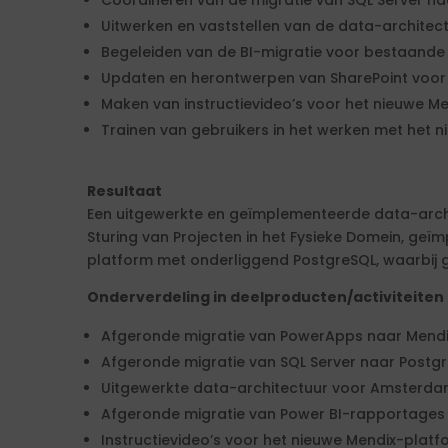
Coördineren van de migratie van SQL Server na
Uitwerken en vaststellen van de data-archite
Begeleiden van de BI-migratie voor bestaande
Updaten en herontwerpen van SharePoint voor 
Maken van instructievideo’s voor het nieuwe M
Trainen van gebruikers in het werken met het n
Resultaat
Een uitgewerkte en geïmplementeerde data-archi
Sturing van Projecten in het Fysieke Domein, ge
platform met onderliggend PostgreSQL, waarbij g
Onderverdeling in deelproducten/activiteiten
Afgeronde migratie van PowerApps naar Mendix
Afgeronde migratie van SQL Server naar Postgr
Uitgewerkte data-architectuur voor Amsterdam
Afgeronde migratie van Power BI-rapportages 
Instructievideo’s voor het nieuwe Mendix-platf