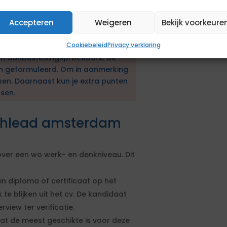
am. Er wordt geïnvesteerd in
ata om te zetten in waarde voor
Accepteren
Weigeren
Bekijk voorkeure
rachtgevers.
Cookiebeleid
Privacy verklaring
en aanbestedingsprocedure. De
en geformuleerd. Om in aanmerking
sen. Daarnaast kun je extra punten
sen.
echlead amsterdam
er een wo werk- en denkniveau. Dit
n diploma of certificaat op het
 te blijken uit het cv. De kandidaat
iew ter verificatie.
t de meest geschikte is voor deze