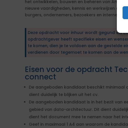
het ontwikkelen, bouwen en beheren van Amsterd
nieuwe vaardigheden, kennis en werkwijzen om d
burgers, ondernemers, bezoekers en interne opd
Deze opdracht voor inhuur wordt gegund via e
opdrachtgever heeft specifieke eisen en wens
te komen, dien je te voldoen aan de gestelde ei
verdienen door tegemoet te komen aan de wen
Eisen voor de opdracht T
connect
De aangeboden kandidaat beschikt minimaal ov
dient duidelijk te blijken uit het cv.
De aangeboden kandidaat is in het bezit van ee
gebied van data-architectuur. Dit dient duidelijk
dient het document mee te nemen naar het interv
Geef in maximaal 1 A4 aan waarom de kandidaa