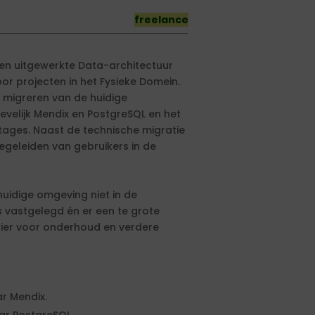
freelance
een uitgewerkte Data-architectuur
or projecten in het Fysieke Domein.
t migreren van de huidige
velijk Mendix en PostgreSQL en het
tages. Naast de technische migratie
egeleiden van gebruikers in de
uidige omgeving niet in de
 vastgelegd én er een te grote
cier voor onderhoud en verdere
r Mendix.