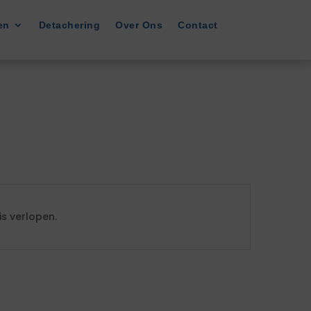
en
Detachering
Over Ons
Contact
s verlopen.