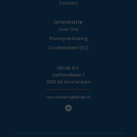
Contact
Informatie
Over Ons
Privacy­verklaring
Cookiebeleid (EU)
LibLab B.V.
Delflandlaan 1
1062 EA Amsterdam
recruitment@liblab.nl