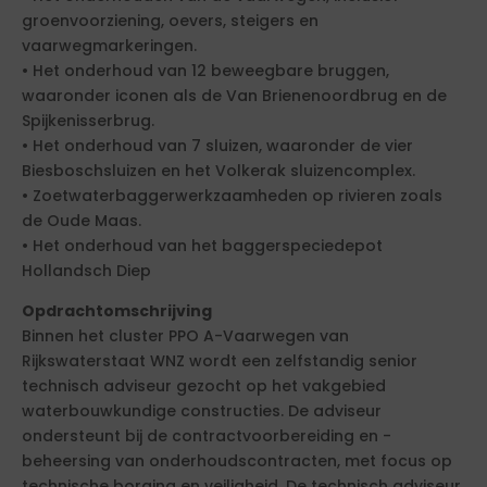
groenvoorziening, oevers, steigers en
vaarwegmarkeringen.
• Het onderhoud van 12 beweegbare bruggen,
waaronder iconen als de Van Brienenoordbrug en de
Spijkenisserbrug.
• Het onderhoud van 7 sluizen, waaronder de vier
Biesboschsluizen en het Volkerak sluizencomplex.
• Zoetwaterbaggerwerkzaamheden op rivieren zoals
de Oude Maas.
• Het onderhoud van het baggerspeciedepot
Hollandsch Diep
Opdrachtomschrijving
Binnen het cluster PPO A-Vaarwegen van
Rijkswaterstaat WNZ wordt een zelfstandig senior
technisch adviseur gezocht op het vakgebied
waterbouwkundige constructies. De adviseur
ondersteunt bij de contractvoorbereiding en -
beheersing van onderhoudscontracten, met focus op
technische borging en veiligheid. De technisch adviseur