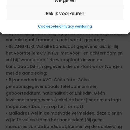
Weigeren
Leiding en toezicht
Bekijk voorkeuren
Ja
Bijzonderheden
Cookiebeleid
Privacy verklaring
• Bij voortijdige beëindiging geldt dat een opzegtermijn
van minimaal 1 maand in acht wordt genomen;
• BELANGRIJK!: Vul alle kandidaat gegevens juist in. Bij
het voorstellen: CV in PDF met voor- en achternaam en
vul bij “woonplaats” de woonplaats in van de
kandidaat. Dit zijn gegevens die de klant wil ontvangen
met de aanbieding;
• Bijzonderheden AVG: Géén foto. Géén
persoonsgegevens zoals telefoonnummer,
geboortedatum, nationaliteit of LinkedIn. Géén
leveranciersgegevens (enkel de bedrijfsnaam en logo
mogen zichtbaar zijn op het format).
• Mailadres wel in de motivatie vermelden, deze dienen
wij in te vullen tijdens het aanbieden! (Bij geen
mailadres van de kandidaat, kunnen wij de aanbieding