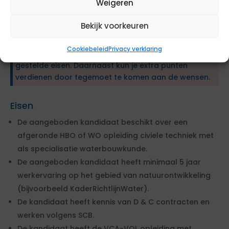
Weigeren
Deze opdracht voor inhuur wordt gegund via een
Bekijk voorkeuren
aanbestedingsprocedure. De opdrachtgever heeft
specifieke eisen en wensen geformuleerd. Om in
Cookiebeleid
Privacy verklaring
aanmerking te komen, dien je te voldoen aan de
gestelde eisen. Daarnaast kun je extra punten
verdienen door tegemoet te komen aan de wensen.
Eisen
De aangeboden kandidaat beschikt over een
afgeronde HBO of WO opleiding civiele techniek met
als specialisatie waterbouwkunde.
De aangeboden kandidaat heeft minimaal 5 jaar
werkervaring op het gebied van natuurontwikkeling
(bijvoorbeeld KaderRichtlijnWater).
De kandidaat heeft kennis van D & C contracten en
werken volgens SCB.
De kandidaat heeft de VCA-VOL opleiding met