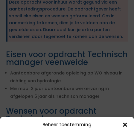
Deze opdracht voor inhuur wordt gegund via een
aanbestedingsprocedure. De opdrachtgever heeft
specifieke eisen en wensen geformuleerd. Om in
aanmerking te komen, dien je te voldoen aan de
gestelde eisen. Daarnaast kun je extra punten
verdienen door tegemoet te komen aan de wensen.
Eisen voor opdracht Technisch
manager veenweide
Aantoonbare afgeronde opleiding op WO niveau in
richting van hydrologie
Minimaal 2 jaar aantoonbare werkervaring in
afgelopen 5 jaar als Technisch manager
Wensen voor opdracht
Technisch manager
veenweide
Beheer toestemming