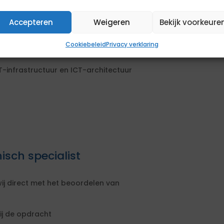
usief tenantinrichting (blijkend uit
Accepteren
Weigeren
Bekijk voorkeure
clusief maken van apps en flows
Cookiebeleid
Privacy verklaring
T-infrastructuur en ICT-architectuur
isch specialist
ij direct met het beoordelen van
ij de opdracht