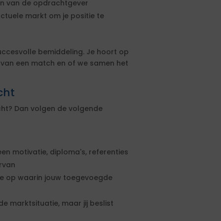
sen van de opdrachtgever
actuele markt om je positie te
uccesvolle bemiddeling. Je hoort op
s van een match en of we samen het
cht
echt? Dan volgen de volgende
een motivatie, diploma's, referenties
ervan
rte op waarin jouw toegevoegde
e marktsituatie, maar jij beslist