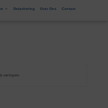
en
Detachering
Over Ons
Contact
s verlopen.