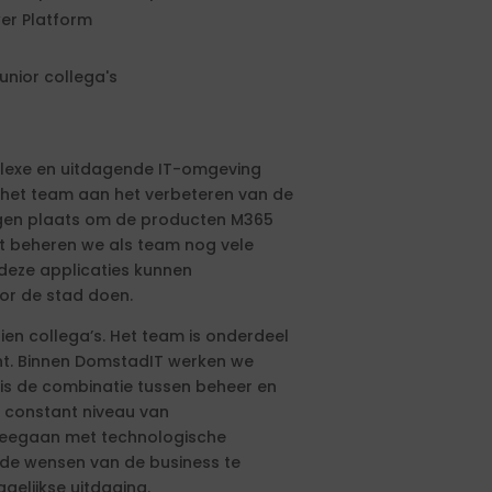
wer Platform
unior collega's
plexe en uitdagende IT-omgeving
 het team aan het verbeteren van de
gen plaats om de producten M365
st beheren we als team nog vele
 deze applicaties kunnen
or de stad doen.
en collega’s. Het team is onderdeel
ht. Binnen DomstadIT werken we
is de combinatie tussen beheer en
n constant niveau van
t meegaan met technologische
de wensen van de business te
gelijkse uitdaging.