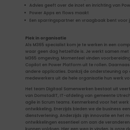
Advies geeft over de inzet en inrichting van Po
Power Apps en flows maakt
Een sparringspartner en vraagbaak bent voor j
Plek in organisatie
Als M365 specialist kom je te werken in een com
waar geen dag hetzelfde is. Je werkt samen met
M365 omgeving. Momenteel vinden voorbereidin
Copilot en Power Platform uit te rollen. Daarnaa
andere applicaties. Dankzij de ondersteuning op
medewerkers uit de hele organisatie hun werk vo
Het team Digitaal Samenwerken bestaat uit veerti
van DomstadIT, IT-afdeling van gemeente Utrec
agile in Scrum teams. Kenmerkend voor het werk 
ontwikkeling. Enerzijds bieden we de business ee
dienstverlening. Anderzijds zijn innovatie en he
ontwikkelingen essentieel om aan de veranderen
kunnen voldoen. Hier een weg in vinden, is onze da