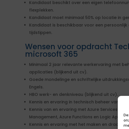
Kandidaat beschikt over een eigen telefoonnu
flexplekken.
Kandidaat moet minimaal 50% op locatie in ge
Kandidaat is beschikbaar voor een persoonlij
tijdstippen.
Wensen voor opdracht Tech
microsoft 365
Minimaal 2 jaar relevante werkervaring met be
applicaties (blijkend uit cv).
Goede mondelinge en schriftelijke uitdrukking
Engels.
HBO werk- en denkniveau (blijkend uit cv).
Kennis en ervaring in technisch beheer van M365 
Kennis van en ervaring met Azure Services zoals
De
Management, Azure Functions en Logic Apps (bli
on
Kennis en ervaring met het maken en draaien van
me