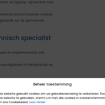
mmer en laptop; wij werken met
meente Utrecht kunnen werken.
k gesprek op de genoemde
nisch specialist
heer en implementatie van
svaardigheden in Nederlands en
(blijkend uit cv).
Beheer toestemming
 Azure Active Directory, Azure API
ze website gebruikt cookies om uw gebruikerservaring te verbeteren. Do
jkend uit cv).
ze website te gebruiken, stemt u in met alle cookies in overeenstemmi
 Powershell scripts (blijkend uit
t ons Cookiebeleid.
Lees verder