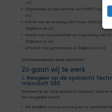
cv).
Uitgebreide productkennis van M365 Copilot, incl
cv).
Kennis van en ervaring met Power Platform, in
(blijkend uit cv).
Kennis van functionaliteit en toepassing van IC
(blijkend uit cv).
Affiniteit met generatieve AI (blijkend uit cv).
Geïnteresseerd in deze opdracht?
Zo gaan wij te werk
1. Reageer op de opdracht Techn
microsoft 365
Wanneer je op deze opdracht reageert, starten w
een mogelijke match.
We bekijken of jouw ervaring en cv aansluiten b