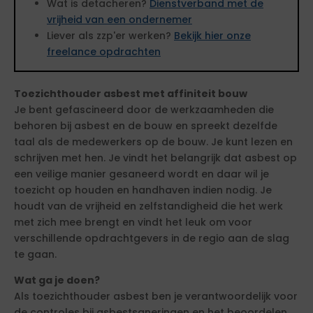
Wat is detacheren?
Dienstverband met de
vrijheid van een ondernemer
Liever als zzp'er werken?
Bekijk hier onze
freelance opdrachten
Toezichthouder asbest met affiniteit bouw
Je bent gefascineerd door de werkzaamheden die
behoren bij asbest en de bouw en spreekt dezelfde
taal als de medewerkers op de bouw. Je kunt lezen en
schrijven met hen. Je vindt het belangrijk dat asbest op
een veilige manier gesaneerd wordt en daar wil je
toezicht op houden en handhaven indien nodig. Je
houdt van de vrijheid en zelfstandigheid die het werk
met zich mee brengt en vindt het leuk om voor
verschillende opdrachtgevers in de regio aan de slag
te gaan.
Wat ga je doen?
Als toezichthouder asbest ben je verantwoordelijk voor
de controles bij asbestsaneringen en het beoordelen