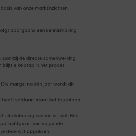
basis van onze marktinzichten,
 volgt doorgaans een kennismaking
e. Dankzij de directe samenwerking
lijft elke stap in het proces
 13% marge; na één jaar wordt dit
heeft voldaan, staat het brutoloon
f relatiebeding kennen wij niet. Heb
 opdrachtgever een volgende
f je deze wilt oppakken.