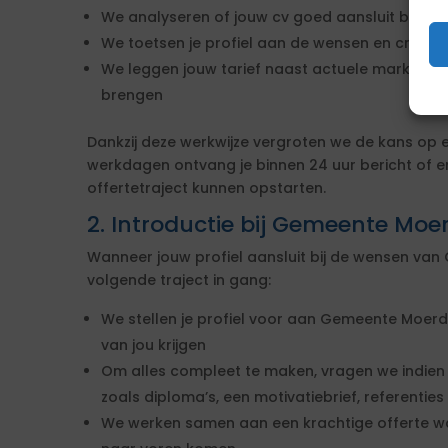
We analyseren of jouw cv goed aansluit bij de
We toetsen je profiel aan de wensen en criter
We leggen jouw tarief naast actuele marktgegev
brengen
Dankzij deze werkwijze vergroten we de kans op
werkdagen ontvang je binnen 24 uur bericht of e
offertetraject kunnen opstarten.
2. Introductie bij Gemeente Moer
Wanneer jouw profiel aansluit bij de wensen van 
volgende traject in gang:
We stellen je profiel voor aan Gemeente Moerdij
van jou krijgen
Om alles compleet te maken, vragen we indien
zoals diploma’s, een motivatiebrief, referentie
We werken samen aan een krachtige offerte waa