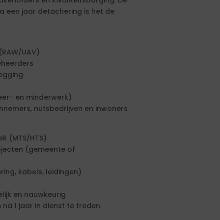
akeholders en kwaliteitsborging. De
 een jaar detachering is het de
n (RAW/UAV)
eheerders
egging
meer- en minderwerk)
nnemers, nutsbedrijven en inwoners
iek (MTS/HTS)
projecten (gemeente of
ing, kabels, leidingen)
lijk en nauwkeurig
a 1 jaar in dienst te treden