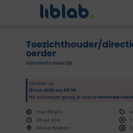
Toezichthouder/directi
oerder
Gemeente Moerdijk
Verlopen op:
13 nov 2025 om 09:30
We ontvangen graag je reactie
minimaal 1 wer
100
D
36
1
Noord-Brabant
3