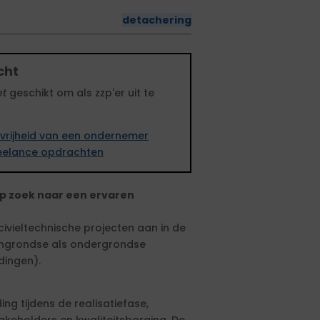
detachering
cht
et
geschikt om als zzp'er uit te
vrijheid van een ondernemer
freelance opdrachten
op zoek naar een ervaren
 civieltechnische projecten aan in de
engrondse als ondergrondse
idingen).
ng tijdens de realisatiefase,