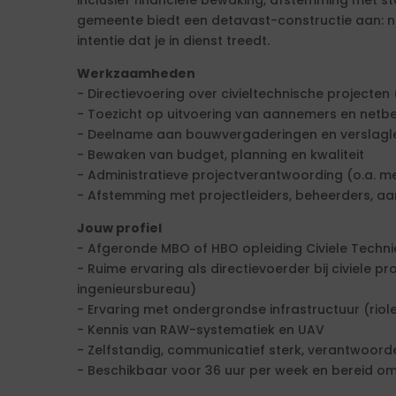
inclusief financiële bewaking, afstemming met st
gemeente biedt een detavast-constructie aan: na
intentie dat je in dienst treedt.
Werkzaamheden
- Directievoering over civieltechnische projecte
- Toezicht op uitvoering van aannemers en netb
- Deelname aan bouwvergaderingen en verslagl
- Bewaken van budget, planning en kwaliteit
- Administratieve projectverantwoording (o.a. 
- Afstemming met projectleiders, beheerders, aa
Jouw profiel
- Afgeronde MBO of HBO opleiding Civiele Techn
- Ruime ervaring als directievoerder bij civiele 
ingenieursbureau)
- Ervaring met ondergrondse infrastructuur (rioler
- Kennis van RAW-systematiek en UAV
- Zelfstandig, communicatief sterk, verantwoorde
- Beschikbaar voor 36 uur per week en bereid om n