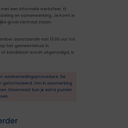
 met een informele werksfeer. Er
kkeling en samenwerking. Je komt in
jke groei centraal staan.
mber aanstaande van 13.00 uur tot
e op het gemeentehuis in
of kandidaat wordt uitgenodigd, is
en aanbestedingsprocedure. De
en geformuleerd. Om in aanmerking
sen. Daarnaast kun je extra punten
sen.
erder