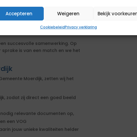
 opdracht
ia van de opdrachtgever
Accepteren
Weigeren
Bekijk voorkeure
ens om je positie in kaart te
Cookiebeleid
Privacy verklaring
 een succesvolle samenwerking. Op
r sprake is van een match en we het
dijk
Gemeente Moerdijk, zetten wij het
k, zodat zij direct een goed beeld
 nodig relevante documenten op,
s en een VOG
rin jouw unieke kwaliteiten helder