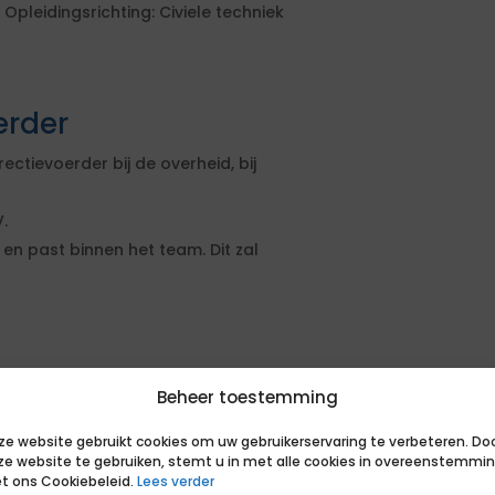
pleidingsrichting: Civiele techniek
erder
ectievoerder bij de overheid, bij
.
en past binnen het team. Dit zal
Beheer toestemming
ze website gebruikt cookies om uw gebruikerservaring te verbeteren. Do
ze website te gebruiken, stemt u in met alle cookies in overeenstemmi
men we direct de eerste acties.
t ons Cookiebeleid.
Lees verder