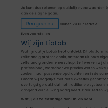
Je kunt dus rekenen op duidelijke voorwaarden én
aan de slag te gaan.
Reageer nu
binnen 24 uur reactie
Even voorstellen
Wij zijn LibLab
Wat fijn dat je LibLab hebt ontdekt. Dit platform
zelfstandig professionals, ontstaan uit onze eig
zelfstandig ondernemerschap. Zelf werken wij al r
professional, waardoor we precies weten welke u
zoeken naar passende opdrachten en in de sam
Omdat wij dagelijks met deze kwesties geconfron
overtuigd geraakt dat het traditionele systeem ni
dringend vernieuwing nodig heeft. Dáár zetten wij
Wat jij als zelfstandige aan LibLab hebt