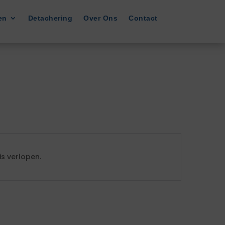
en
Detachering
Over Ons
Contact
s verlopen.