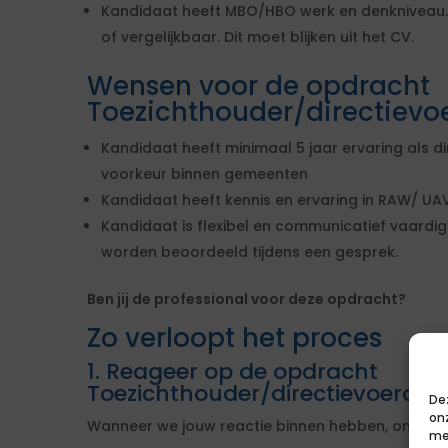
Kandidaat heeft MBO/HBO werk en denkniveau. O
of vergelijkbaar. Dit moet blijken uit het CV.
Wensen voor de opdracht
Toezichthouder/directievo
Kandidaat heeft minimaal 5 jaar ervaring als dir
voorkeur binnen gemeenten
Kandidaat heeft kennis en ervaring in RAW/ UAV
Kandidaat is flexibel en communicatief vaardig 
worden beoordeeld tijdens een gesprek.
Ben jij de professional voor deze opdracht?
Zo verloopt het proces
1. Reageer op de opdracht
Toezichthouder/directievoerder
De
on
Wanneer we jouw reactie binnen hebben, onderne
me