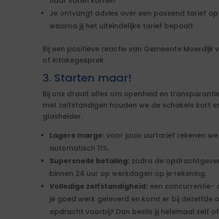
naar voren komen
Je ontvangt advies over een passend tarief op 
waarna jij het uiteindelijke tarief bepaalt
Bij een positieve reactie van Gemeente Moerdijk
of intakegesprek.
3. Starten maar!
Bij ons draait alles om openheid en transparanti
met zelfstandigen houden we de schakels kort en b
glashelder.
Lagere marge:
voor jouw uurtarief rekenen we
automatisch 11%.
Supersnelle betaling:
zodra de opdrachtgever 
binnen 24 uur op werkdagen op je rekening.
Volledige zelfstandigheid:
een concurrentie- o
je goed werk geleverd en komt er bij dezelfde
opdracht voorbij? Dan beslis jij helemaal zelf o