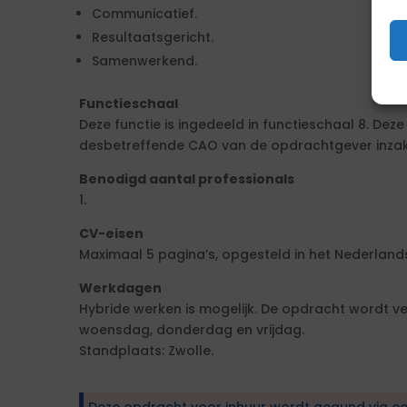
Communicatief.
Resultaatsgericht.
Samenwerkend.
Functieschaal
Deze functie is ingedeeld in functieschaal 8. Dez
desbetreffende CAO van de opdrachtgever inzake
Benodigd aantal professionals
1.
CV-eisen
Maximaal 5 pagina’s, opgesteld in het Nederlands
Werkdagen
Hybride werken is mogelijk. De opdracht wordt 
woensdag, donderdag en vrijdag.
Standplaats: Zwolle.