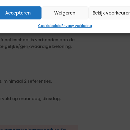
Accepteren
Weigeren
Bekijk voorkeure
Cookiebeleid
Privacy verklaring
e functieschaal is verbonden aan de
 gelijke/gelijkwaardige beloning.
, minimaal 2 referenties.
vervuld op maandag, dinsdag,