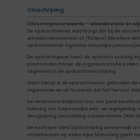
Omschrijving
Uitvoeringsvoorwaarde – arbeidsrelatie en wij
De opdrachtnemer waarborgt dat bij de uitvoer
arbeidsovereenkomst of (fictieve) dienstbetrekk
opdrachtnemer ingezette natuurlijke persoon/p
De opdrachtgever heeft de opdracht zodanig in
plaatsvinden binnen de organisatorische kaders
uitgewerkt in de opdrachtomschrijving.
Gelet hierop is de opdrachtnemer gehouden de
organiseren en uit te voeren dat het hiervoor b
De verantwoordelijkheid voor een juiste kwalifica
naleving van toepasselijke wet- en regelgeving
deregulering beoordeling arbeidsrelaties (Wet DB
De inschrijver dient bij inschrijving aannemelijk t
onderbouwen op welke wijze hij invulling geeft 