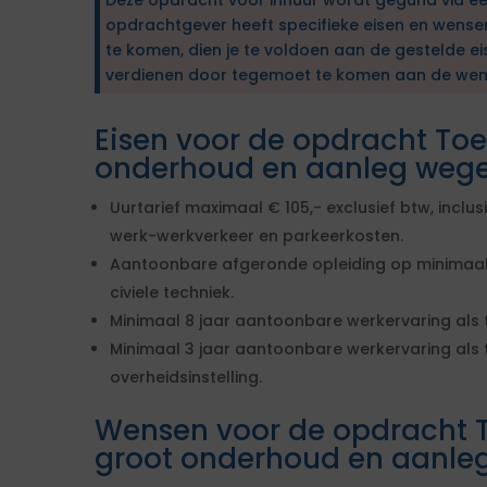
Deze opdracht voor inhuur wordt gegund via e
opdrachtgever heeft specifieke eisen en wens
te komen, dien je te voldoen aan de gestelde ei
verdienen door tegemoet te komen aan de wen
Eisen voor de opdracht To
onderhoud en aanleg weg
Uurtarief maximaal € 105,- exclusief btw, inclu
werk-werkverkeer en parkeerkosten.
Aantoonbare afgeronde opleiding op minimaal 
civiele techniek.
Minimaal 8 jaar aantoonbare werkervaring als
Minimaal 3 jaar aantoonbare werkervaring als 
overheidsinstelling.
Wensen voor de opdracht 
groot onderhoud en aanle