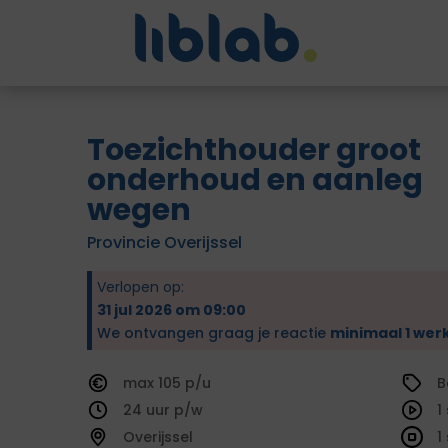
Toezichthouder groot
onderhoud en aanleg
wegen
Provincie Overijssel
Verlopen op:
31 jul 2026 om 09:00
We ontvangen graag je reactie
minimaal 1 wer
105
B
24
1
Overijssel
1