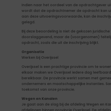
Indien naar het oordeel van de opdrachtgever uit 
wordt dat de opdrachtnemer de opdracht kan uit
aan deze uitvoeringsvoorwaarde, kan de inschrijv
gelegd.
Bij deze beoordeling is niet de gekozen juridisch
doorslaggevend, maar de (voorgenomen) feitelijk
opdracht, zoals die uit de inschrijving blijkt.
Organisatie
Werken bij Overijssel
Overijssel is een prachtige provincie om te wonen
elkaar maken we Overijssel iedere dag leefbaarde
bereikbaar. De provincie werkt samen met gemeen
ondernemers en maatschappelijke instanties. Sa
toekomst van onze provincie.
Wegen en Kanalen
Je gaat aan de slag bij de afdeling Wegen en Ka
afdelingen binnen provincie Overijssel. De afdel