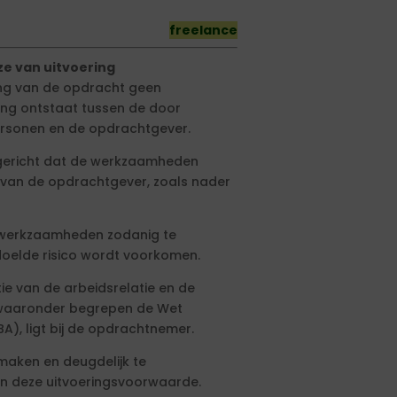
freelance
ze van uitvoering
ing van de opdracht geen
ing ontstaat tussen de door
ersonen en de opdrachtgever.
gericht dat de werkzaamheden
 van de opdrachtgever, zoals nader
 werkzaamheden zodanig te
edoelde risico wordt voorkomen.
tie van de arbeidsrelatie en de
, waaronder begrepen de Wet
A), ligt bij de opdrachtnemer.
e maken en deugdelijk te
aan deze uitvoeringsvoorwaarde.