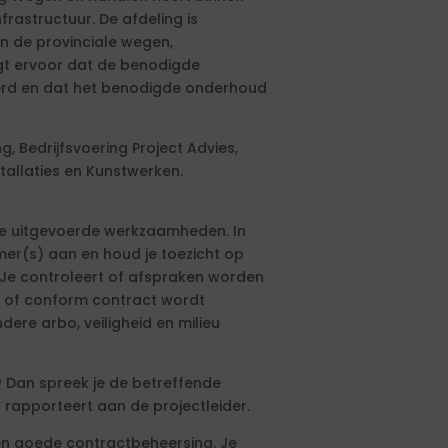
frastructuur. De afdeling is
n de provinciale wegen,
rgt ervoor dat de benodigde
eerd en dat het benodigde onderhoud
, Bedrijfsvoering Project Advies,
tallaties en Kunstwerken.
 de uitgevoerde werkzaamheden. In
mer(s) aan en houd je toezicht op
Je controleert of afspraken worden
, of conform contract wordt
ere arbo, veiligheid en milieu
? Dan spreek je de betreffende
 rapporteert aan de projectleider.
een goede contractbeheersing. Je