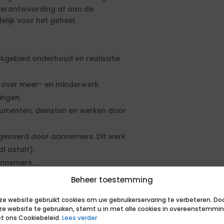
k verantwoording af aan de
elijk voor het geheel.
akgebied onderhoud en realisatie
n over meer- en minderwerk.
ingen.
cumenten, diensten en werken door
tgevoerd door aannemers. Dit werk
 asfalt).
annemers.
rlegvormen met interne en externe
Beheer toestemming
ze website gebruikt cookies om uw gebruikerservaring te verbeteren. Do
ze website te gebruiken, stemt u in met alle cookies in overeenstemmi
t ons Cookiebeleid.
Lees verder