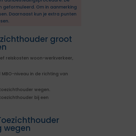
en aanbestedingsprocedure. De
en geformuleerd. Om in aanmerking
sen. Daarnaast kun je extra punten
sen.
ezichthouder groot
en
sief reiskosten woon-werkverkeer,
MBO-niveau in de richting van
 toezichthouder wegen.
toezichthouder bij een
Toezichthouder
g wegen