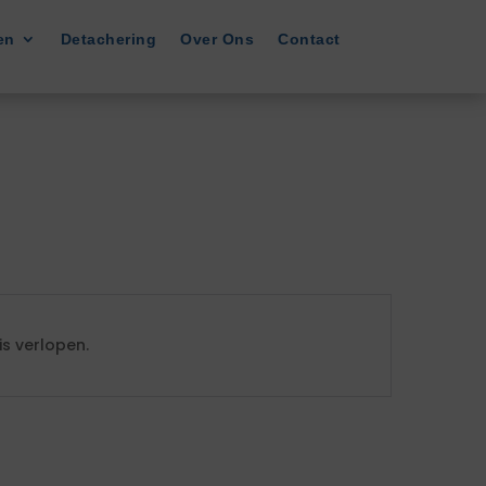
en
Detachering
Over Ons
Contact
s verlopen.