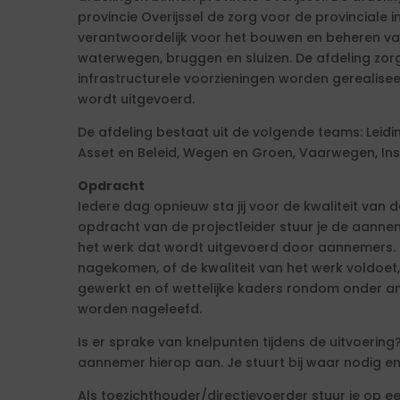
provincie Overijssel de zorg voor de provinciale in
verantwoordelijk voor het bouwen en beheren va
waterwegen, bruggen en sluizen. De afdeling zo
infrastructurele voorzieningen worden gerealis
wordt uitgevoerd.
De afdeling bestaat uit de volgende teams: Leiding
Asset en Beleid, Wegen en Groen, Vaarwegen, Ins
Opdracht
Iedere dag opnieuw sta jij voor de kwaliteit van
opdracht van de projectleider stuur je de aanne
het werk dat wordt uitgevoerd door aannemers. 
nagekomen, of de kwaliteit van het werk voldoet
gewerkt en of wettelijke kaders rondom onder and
worden nageleefd.
Is er sprake van knelpunten tijdens de uitvoering
aannemer hierop aan. Je stuurt bij waar nodig en
Als toezichthouder/directievoerder stuur je op 