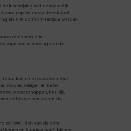
de inschrijving niet aannemelijk
voeren op een wijze die voldoet
ing als niet conform terzijde worden
e vorm of constructie
e wijze van uitvoering van de
, te werken en te recreëren. Met
r, mooier, veiliger en beter
ten, waterschappen, het Rijk,
men zetten we ons in voor de
nalen (WK), één van de acht
ing Wegen en Kanalen heeft binnen