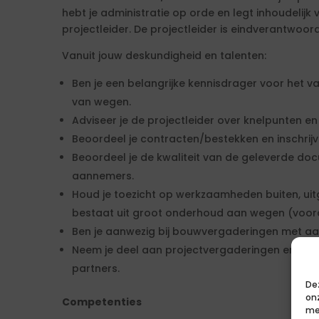
hebt je administratie op orde en legt inhoudelij
projectleider. De projectleider is eindverantwoord
Vanuit jouw deskundigheid en talenten:
Ben je een belangrijke kennisdrager voor het v
van wegen.
Adviseer je de projectleider over knelpunten e
Beoordeel je contracten/bestekken en inschrijv
Beoordeel je de kwaliteit van de geleverde do
aannemers.
Houd je toezicht op werkzaamheden buiten, ui
bestaat uit groot onderhoud aan wegen (vooral
Ben je aanwezig bij bouwvergaderingen met a
Neem je deel aan projectvergaderingen en ove
partners.
De
on
Competenties
me