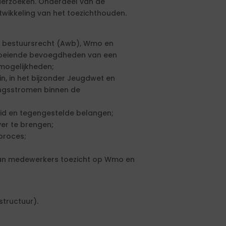
nderzoeken. Onderdeel van de
twikkeling van het toezichthouden.
 bestuursrecht (Awb), Wmo en
tvloeiende bevoegdheden van een
mogelijkheden;
, in het bijzonder Jeugdwet en
ingsstromen binnen de
id en tegengestelde belangen;
er te brengen;
 proces;
an medewerkers toezicht op Wmo en
structuur).