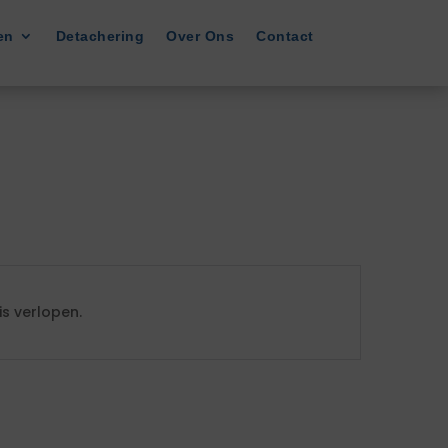
en
Detachering
Over Ons
Contact
s verlopen.