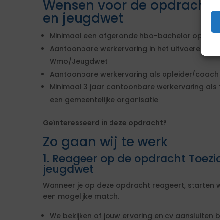
Wensen voor de opdracht 
en jeugdwet
Minimaal een afgeronde hbo-bachelor opleidi
Aantoonbare werkervaring in het uitvoeren en
Wmo/Jeugdwet
Aantoonbare werkervaring als opleider/coac
Minimaal 3 jaar aantoonbare werkervaring al
een gemeentelijke organisatie
Geïnteresseerd in deze opdracht?
Zo gaan wij te werk
1. Reageer op de opdracht Toez
jeugdwet
Wanneer je op deze opdracht reageert, starten w
een mogelijke match.
We bekijken of jouw ervaring en cv aansluiten b