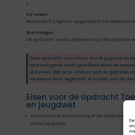
1.
CV-eisen
Maximaal 5 pagina’s, opgesteld in het Nederlands
Werkdagen
De opdracht wordt uitgevoerd op de volgende w
Deze opdracht voor inhuur wordt gegund via e
opdrachtgever heeft specifieke eisen en wens
te komen, dien je te voldoen aan de gestelde ei
verdienen door tegemoet te komen aan de wen
Eisen voor de opdracht To
en jeugdwet
Aantoonbare werkervaring in de afgelopen 6 ja
De
Wmo/Jeugdwet
on
me