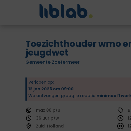
Toezichthouder wmo e
jeugdwet
Gemeente Zoetermeer
Verlopen op:
12 jan 2026 om 09:00
We ontvangen graag je reactie
minimaal 1 wer
80
B
36
1
Zuid-Holland
1