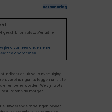
detachering
cht
et
geschikt om als zzp'er uit te
vrijheid van een ondernemer
freelance opdrachten
f indirect en uit volle overtuiging
n, verbindingen te leggen en uit te
ier en beter worden. We zijn trots
 resultaten van morgen.
rie uitvoerende afdelingen binnen