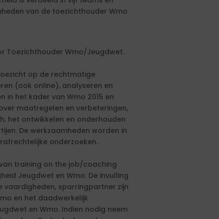
eid is verdeeld in vijf teams en
mheden van de toezichthouder Wmo
enior Toezichthouder Wmo/Jeugdwet.
toezicht op de rechtmatige
ren (ook online), analyseren en
en in het kader van Wmo 2015 en
 over maatregelen en verbeteringen,
ch, het ontwikkelen en onderhouden
rtijen. De werkzaamheden worden in
rafrechtelijke onderzoeken.
van training on the job/coaching
gheid Jeugdwet en Wmo. De invulling
 vaardigheden, sparringpartner zijn
mo en het daadwerkelijk
ugdwet en Wmo. Indien nodig neem