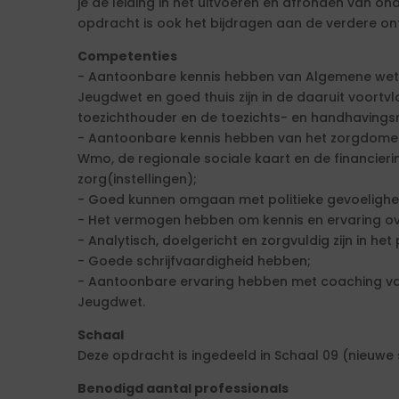
je de leiding in het uitvoeren en afronden van o
opdracht is ook het bijdragen aan de verdere on
Competenties
- Aantoonbare kennis hebben van Algemene wet
Jeugdwet en goed thuis zijn in de daaruit voor
toezichthouder en de toezichts- en handhavings
- Aantoonbare kennis hebben van het zorgdomein
Wmo, de regionale sociale kaart en de financier
zorg(instellingen);
- Goed kunnen omgaan met politieke gevoelighe
- Het vermogen hebben om kennis en ervaring ov
- Analytisch, doelgericht en zorgvuldig zijn in het
- Goede schrijfvaardigheid hebben;
- Aantoonbare ervaring hebben met coaching v
Jeugdwet.
Schaal
Deze opdracht is ingedeeld in Schaal 09 (nieuwe 
Benodigd aantal professionals