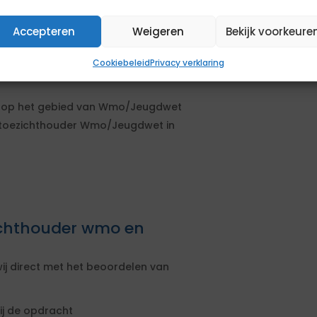
Toezichthouder wmo
Accepteren
Weigeren
Bekijk voorkeure
ng
Cookiebeleid
Privacy verklaring
 afronden van onderzoeken toezicht
h op het gebied van Wmo/Jeugdwet
s toezichthouder Wmo/Jeugdwet in
ichthouder wmo en
ij direct met het beoordelen van
ij de opdracht