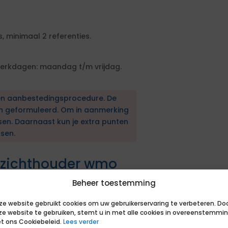
, minimaal 2 referenties.
erkdagen: maandag t/m vrijdag.
en aanbestedingsprocedure. De
en geformuleerd. Om in aanmerking
sen. Daarnaast kun je extra punten
sen.
ezichthouder wmo
Beheer toestemming
ar als toezichthouder
ze website gebruikt cookies om uw gebruikerservaring te verbeteren. Do
ze website te gebruiken, stemt u in met alle cookies in overeenstemmi
t ons Cookiebeleid.
Lees verder