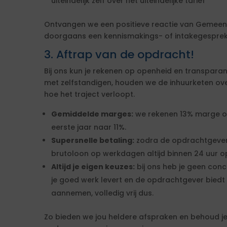
uiteindelijk zelf over het uiteindelijke tarief
Ontvangen we een positieve reactie van Gemeen
doorgaans een kennismakings- of intakegesprek 
3. Aftrap van de opdracht!
Bij ons kun je rekenen op openheid en transparan
met zelfstandigen, houden we de inhuurketen overzic
hoe het traject verloopt.
Gemiddelde marges:
we rekenen 13% marge over
eerste jaar naar 11%.
Supersnelle betaling:
zodra de opdrachtgever
brutoloon op werkdagen altijd binnen 24 uur op
Altijd je eigen keuzes:
bij ons heb je geen conc
je goed werk levert en de opdrachtgever biedt 
aannemen, volledig vrij dus.
Zo bieden we jou heldere afspraken en behoud je 