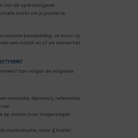
sen van de opdrachtgever
actuele markt om je positie te
uccesvolle bemiddeling. Je hoort op
s van een match en of we samen het
termeer
etermeer? Dan volgen de volgende
een motivatie, diploma's, referenties
ervan
rte op waarin jouw toegevoegde
e marktsituatie, maar jij beslist