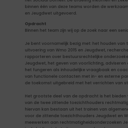
het Sociaal Domein. De afdeling Inkomen en Zekerh
binnen één van deze teams worden de werkzaa
en Jeugdwet uitgevoerd.
Opdracht
Binnen het team zijn wij op de zoek naar een s
Je bent voornamelijk bezig met: het houden van 
uitvoering van Wmo 2015 en Jeugdwet, recherche
rapporteren over bestuursrechtelijke onderzoek
Jeugdwet, het geven van voorlichting, adviseren
het fungeren als inhoudelijke vraagbaak en coa
van functionele contacten met in- en externe pa
de toekomst uitgebreid met het verrichten van st
Het grootste deel van de opdracht is het bieden 
van de twee zittende toezichthouders rechtmati
hiervan kan bestaan uit het trainen van algemene
voor de zittende toezichthouders Jeugdwet en W
meewerken aan rechtmatigheidsonderzoeken Je