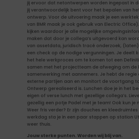
jij ervoor dat netontwerpen worden ingepast in 
jij verantwoordelijk bent voor het bepalen van het
ontwerp. Voor de uitvoering maak je een werktek
van BMR maak je ook gebruik van Electric Office). 
kijken waardoor je alle mogelijke omgevingsinfo
maken dat door je collega’s uitgevoerd kan worde
van assetdata, juridisch tracé onderzoek, (late
een check op de nodige vergunningen. Je deelt ke
het hele werkproces om te komen tot een Definiti
samen met het projectteam de afweging om de klu
samenwerking met aannemers. Je hebt de regie o
externe partijen aan en monitort de voortgang to
Ontwerp gerealiseerd is. Lunchen doe je in het bed
eigen of verse lunch met gezellige collega’s. Liev
gezellig een potje Padel met je team! Ook kun je 
Weer fris verder? Er zijn douches en kleedruimtes
werkdag sta je in een paar stappen op station Utr
weer thuis.
Jouw sterke punten. Worden wij blij van.