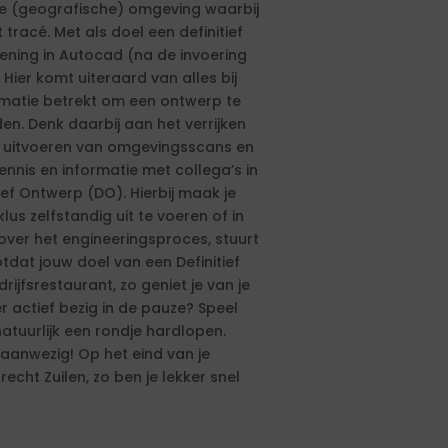
de (geografische) omgeving waarbij
 tracé. Met als doel een definitief
ening in Autocad (na de invoering
Hier komt uiteraard van alles bij
rmatie betrekt om een ontwerp te
n. Denk daarbij aan het verrijken
n) uitvoeren van omgevingsscans en
nnis en informatie met collega’s in
ef Ontwerp (DO). Hierbij maak je
s zelfstandig uit te voeren of in
ver het engineeringsproces, stuurt
tdat jouw doel van een Definitief
rijfsrestaurant, zo geniet je van je
er actief bezig in de pauze? Speel
natuurlijk een rondje hardlopen.
 aanwezig! Op het eind van je
echt Zuilen, zo ben je lekker snel