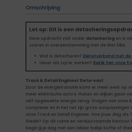
Omschrijving
Let op: Dit is een detacheringsopdra
Deze opdracht valt onder
detachering
en is
ni
voeren in overeenstemming met de Wet DBA.
Wat is detacheren?
Dienstverband met de 
Liever als zzp'er werken?
Bekijk hier onze 
Tracé & Detail Engineer Deta-vast
Door de energietransitie komt er meer werk op ons
meer elektrische auto’s. Huizen en wijken gaan v
zelf opgewekte energie terug. Vragen van onze 
complexer en in het net zijn grote aanpassingen
onze Tracé en Detail Engineer. Hoe jouw dag als Tr
Stedin? Op dit ruime en verduurzaamde kantoor i
begin jij je dag met een lekker bakje koffie of th