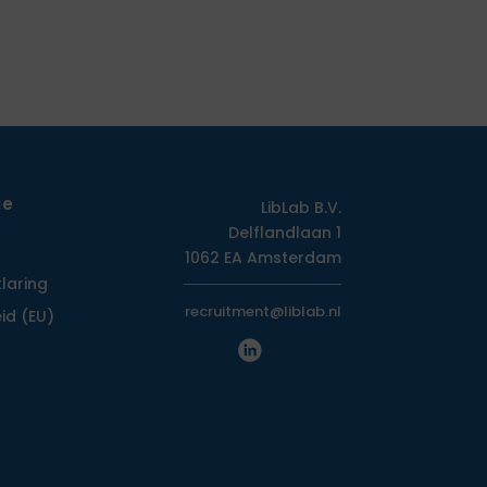
ie
LibLab B.V.
Delflandlaan 1
1062 EA Amsterdam
klaring
recruitment@liblab.nl
id (EU)