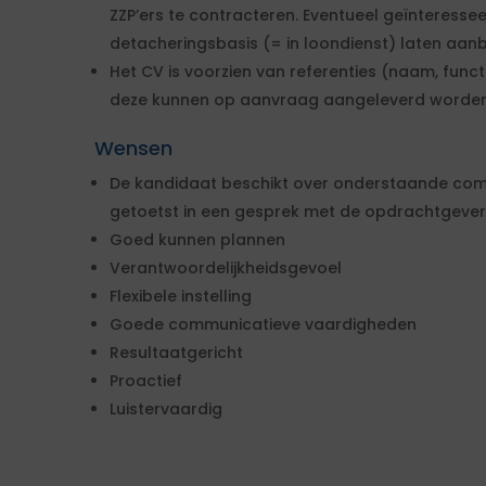
ZZP’ers te contracteren. Eventueel geïnteresse
detacheringsbasis (= in loondienst) laten aan
Het CV is voorzien van referenties (naam, func
deze kunnen op aanvraag aangeleverd worden
Wensen
De kandidaat beschikt over onderstaande com
getoetst in een gesprek met de opdrachtgever
Goed kunnen plannen
Verantwoordelijkheidsgevoel
Flexibele instelling
Goede communicatieve vaardigheden
Resultaatgericht
Proactief
Luistervaardig