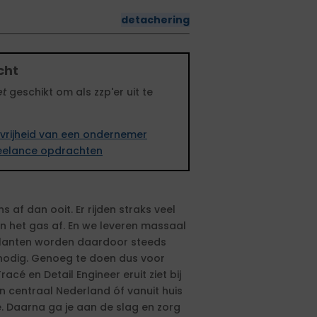
detachering
cht
et
geschikt om als zzp'er uit te
vrijheid van een ondernemer
freelance opdrachten
 af dan ooit. Er rijden straks veel
an het gas af. En we leveren massaal
klanten worden daardoor steeds
 nodig. Genoeg te doen dus voor
acé en Detail Engineer eruit ziet bij
n centraal Nederland óf vanuit huis
ee. Daarna ga je aan de slag en zorg