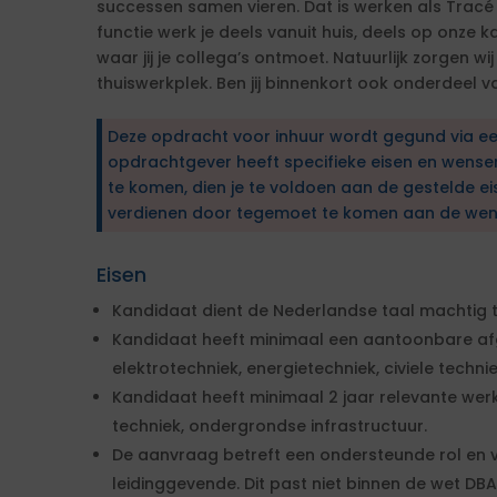
successen samen vieren. Dat is werken als Tracé en
functie werk je deels vanuit huis, deels op onze k
waar jij je collega’s ontmoet. Natuurlijk zorgen wi
thuiswerkplek. Ben jij binnenkort ook onderdeel v
Deze opdracht voor inhuur wordt gegund via e
opdrachtgever heeft specifieke eisen en wens
te komen, dien je te voldoen aan de gestelde ei
verdienen door tegemoet te komen aan de wen
Eisen
Kandidaat dient de Nederlandse taal machtig te 
Kandidaat heeft minimaal een aantoonbare af
elektrotechniek, energietechniek, civiele techni
Kandidaat heeft minimaal 2 jaar relevante werke
techniek, ondergrondse infrastructuur.
De aanvraag betreft een ondersteunde rol en v
leidinggevende. Dit past niet binnen de wet DBA.