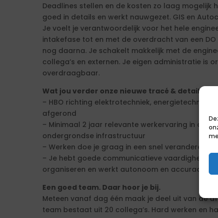
Deadlines stellen en de kosten zo laag mogelijk h
goed in details en werkt nauwgezet. GIS en Aut
Je voelt je verantwoordelijk voor het hele engin
intakefase tot en met de overdracht van een DO 
nog daarna. Je schakelt makkelijk met de engine
collega’s en externen. Je eigen administratie is or
overdraagbaar.
Wat jou verder onze nieuwe tracé & detail en
– HBO richting elektrotechniek, energietechniek, c
afgerond
De
– Minimaal 2 jaar relevante werkervaring in de ene
on
ondergrondse infrastructuur
me
– Werken doe je graag in een snel veranderende
– Je hebt goede communicatieve vaardigheden, b
organiseren en werkt autonoom en accuraat.
Een goed team. Daar hoor je bij.
Meteen vanaf dag één maak je deel uit van de afd
team bestaat uit 20 collega’s. Hard werken en h