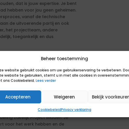
ouden, dat is jouw expertise. Je bent
ocad hebben voor jou geen geheimen.
eersproces, vanaf de technische
aan de uitvoerende partij en ook
er, het projectteam, andere
delijk, toegankelijk en dus
gineer maakt?
Beheer toestemming
iviele techniek of vergelijkbaar
ze website gebruikt cookies om uw gebruikerservaring te verbeteren. Do
rgie-, civiele techniek,
ze website te gebruiken, stemt u in met alle cookies in overeenstemmi
t ons Cookiebeleid.
Lees verder
 omgeving.
ent sterk in plannen en
Accepteren
Weigeren
Bekijk voorkeure
Cookiebeleid
Privacy verklaring
eling Zakelijk Project Midden. Je
art voor het werk hebben en de