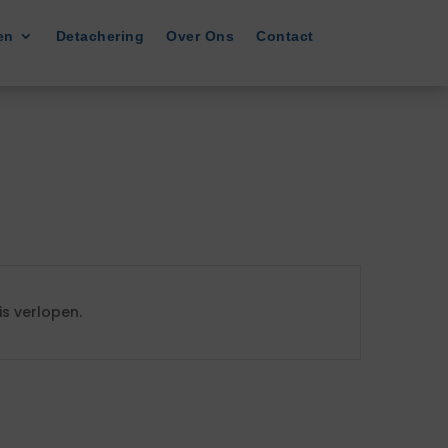
en
Detachering
Over Ons
Contact
s verlopen.