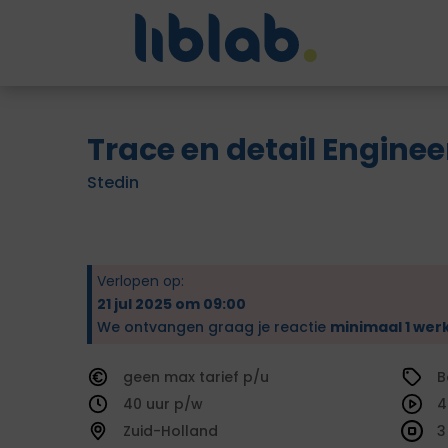
Trace en detail Enginee
Stedin
Verlopen op:
21 jul 2025 om 09:00
We ontvangen graag je reactie
minimaal 1 wer
geen
tarief
B
40
4
Zuid-Holland
3