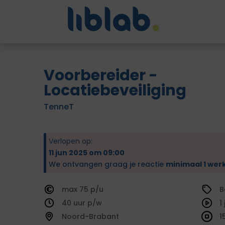
Voorbereider -
Locatiebeveiliging
TenneT
Verlopen op:
11 jun 2025 om 09:00
We ontvangen graag je reactie
minimaal 1 wer
75
B
40
1
Noord-Brabant
1