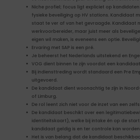
Niche profiel; focus ligt expliciet op kandidate
fysieke beveiliging op HV stations. Kandidaat
staat te ver af van het gevraagde. Kandidaat 
werkvoorbereider, maar juist meer als beveilige
eigen wil maken, is eveneens een optie. Beveil
Ervaring met SAP is een pré.
Je beheerst het Nederlands uitstekend en Engel
VOG dient binnen te zijn voordat een kandidaa
Bij indiensttreding wordt standaard een Pre E
uitgevoerd.
De kandidaat dient woonachtig te zijn in Noor
of Limburg.
De rol leent zich niet voor de inzet van een zelf
De kandidaat beschikt over een legitimatiebew
identiteitskaart), welke bij intake én op de st
kandidaat geldig is en ter controle kan worden
Het is van belang dat de kandidaat beschikbaa