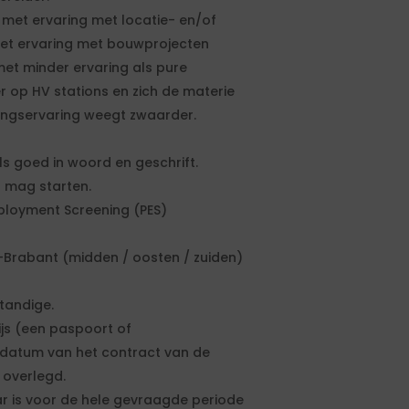
n met ervaring met locatie- en/of
 met ervaring met bouwprojecten
met minder ervaring als pure
r op HV stations en zich de materie
igingservaring weegt zwaarder.
s goed in woord en geschrift.
t mag starten.
mployment Screening (PES)
d-Brabant (midden / oosten / zuiden)
standige.
ijs (een paspoort of
artdatum van het contract van de
 overlegd.
r is voor de hele gevraagde periode