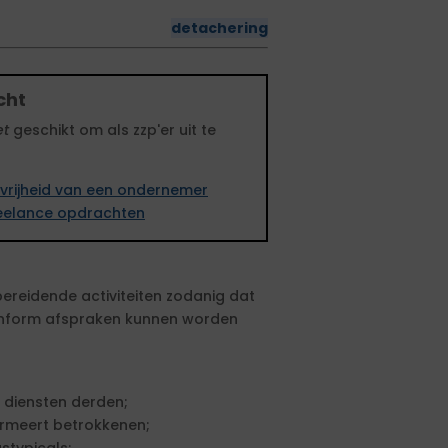
detachering
cht
et
geschikt om als zzp'er uit te
vrijheid van een ondernemer
freelance opdrachten
ereidende activiteiten zodanig dat
nform afspraken kunnen worden
n diensten derden;
ormeert betrokkenen;