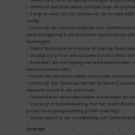
– Geeft input voor projectplanningen en planning
– Stemt af met betrokken partijen over de planni
– Zorgt er voor dat hij continu op de hoogte bli
nodig;
– Verzorgt de correspondentie met stakeholders
opdrachtgeving in de financiële systemen en af
leveringen;
– Stemt financiële informatie af met de financie
– Draagt zorg voor een actueel correct risico do
– Evalueert de voortgang van werkzaamheden, ra
leermomenten vast;
– Houdt de administratieve status van meerwerken
– Verzorgt dat de lange termijn (kritische) pers
verwerkt wordt in de systemen;
– Ondersteunt de projectleider, bouwleider en he
– Verzorgt in samenwerking met het team de inf
projectvoorgangsoverleg (OHW-overleg);
– Ondersteunt in de ontwikkeling van (standaard
Overige