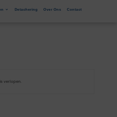
en
Detachering
Over Ons
Contact
s verlopen.