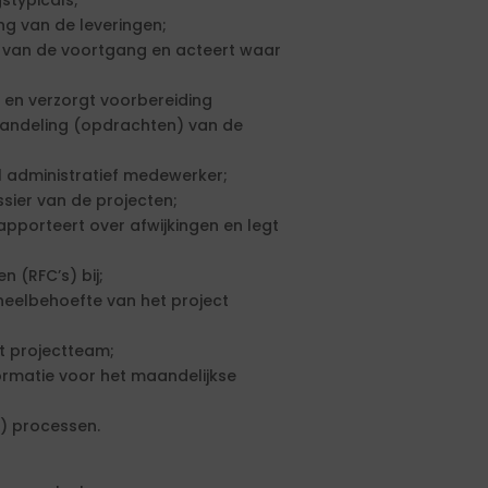
stypicals;
ng van de leveringen;
jft van de voortgang en acteert waar
 en verzorgt voorbereiding
handeling (opdrachten) van de
el administratief medewerker;
ssier van de projecten;
pporteert over afwijkingen en legt
 (RFC’s) bij;
oneelbehoefte van het project
t projectteam;
ormatie voor het maandelijkse
) processen.