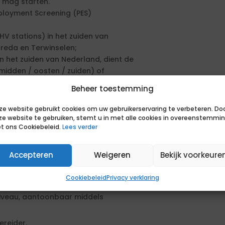
t mag starten.
mployment Screening (PES)
V stations) in het zuiden van
reda en Terwinselen;
n het zuiden van Nederland, dient de
midden / oosten / zuiden) of
Beheer toestemming
en zelfstandige.
ze website gebruikt cookies om uw gebruikerservaring te verbeteren. Do
en aanbestedingsprocedure. De
ze website te gebruiken, stemt u in met alle cookies in overeenstemmi
t ons Cookiebeleid.
Lees verder
en geformuleerd. Om in aanmerking
sen. Daarnaast kun je extra punten
sen.
Accepteren
Weigeren
Bekijk voorkeure
Cookiebeleid
Privacy verklaring
iveau, aantoonbaar middels
ereider.