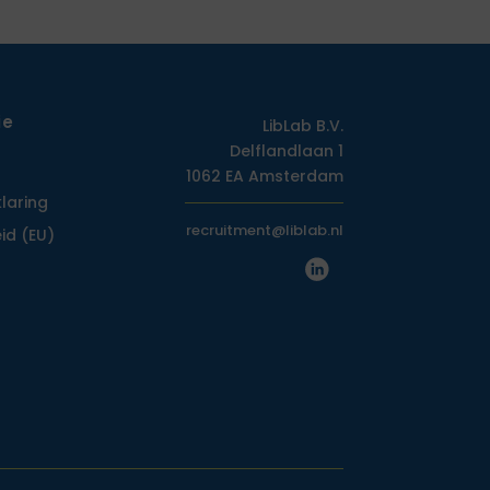
ie
LibLab B.V.
Delflandlaan 1
1062 EA Amsterdam
klaring
recruitment@liblab.nl
id (EU)