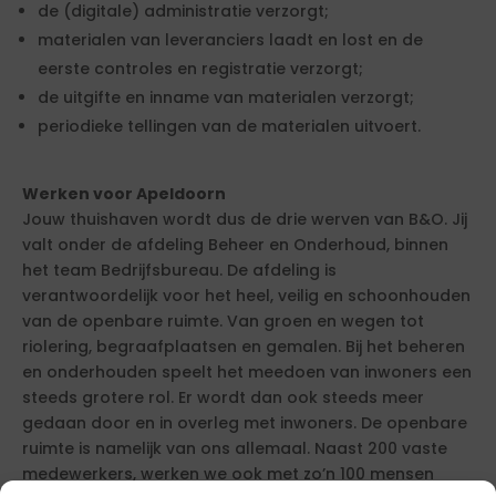
de (digitale) administratie verzorgt;
materialen van leveranciers laadt en lost en de
eerste controles en registratie verzorgt;
de uitgifte en inname van materialen verzorgt;
periodieke tellingen van de materialen uitvoert.
Werken voor Apeldoorn
Jouw thuishaven wordt dus de drie werven van B&O. Jij
valt onder de afdeling Beheer en Onderhoud, binnen
het team Bedrijfsbureau. De afdeling is
verantwoordelijk voor het heel, veilig en schoonhouden
van de openbare ruimte. Van groen en wegen tot
riolering, begraafplaatsen en gemalen. Bij het beheren
en onderhouden speelt het meedoen van inwoners een
steeds grotere rol. Er wordt dan ook steeds meer
gedaan door en in overleg met inwoners. De openbare
ruimte is namelijk van ons allemaal. Naast 200 vaste
medewerkers, werken we ook met zo’n 100 mensen