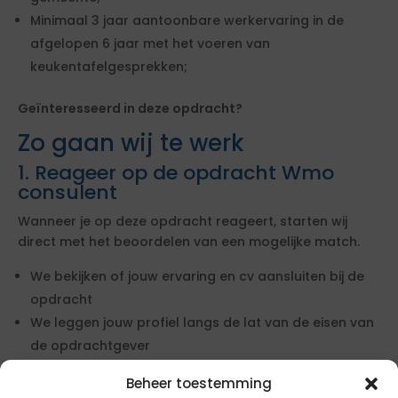
Minimaal 3 jaar aantoonbare werkervaring in de
afgelopen 6 jaar met het voeren van
keukentafelgesprekken;
Geïnteresseerd in deze opdracht?
Zo gaan wij te werk
1. Reageer op de opdracht Wmo
consulent
Wanneer je op deze opdracht reageert, starten wij
direct met het beoordelen van een mogelijke match.
We bekijken of jouw ervaring en cv aansluiten bij de
opdracht
We leggen jouw profiel langs de lat van de eisen van
de opdrachtgever
We checken je tarief en zetten dit af tegen de actuele
Beheer toestemming
markt om je positie te bepalen