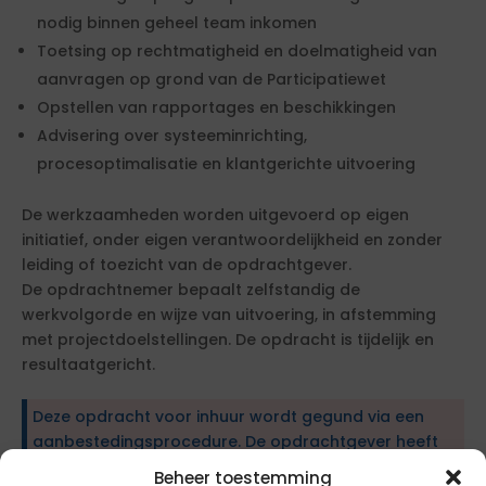
nodig binnen geheel team inkomen
Toetsing op rechtmatigheid en doelmatigheid van
aanvragen op grond van de Participatiewet
Opstellen van rapportages en beschikkingen
Advisering over systeeminrichting,
procesoptimalisatie en klantgerichte uitvoering
De werkzaamheden worden uitgevoerd op eigen
initiatief, onder eigen verantwoordelijkheid en zonder
leiding of toezicht van de opdrachtgever.
De opdrachtnemer bepaalt zelfstandig de
werkvolgorde en wijze van uitvoering, in afstemming
met projectdoelstellingen. De opdracht is tijdelijk en
resultaatgericht.
Deze opdracht voor inhuur wordt gegund via een
aanbestedingsprocedure. De opdrachtgever heeft
specifieke eisen en wensen geformuleerd. Om in
Beheer toestemming