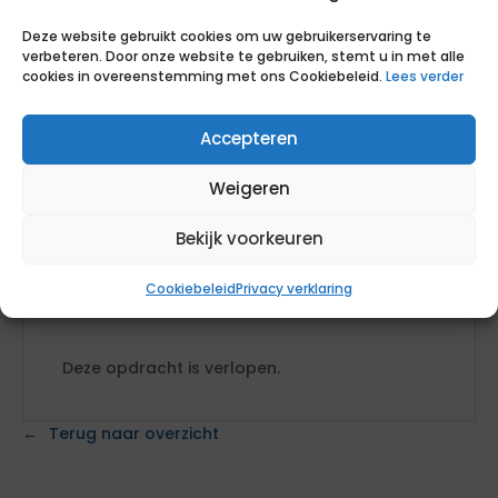
aanmerking te komen, dien je te voldoen aan de
gestelde eisen. Daarnaast kun je extra punten
Deze website gebruikt cookies om uw gebruikerservaring te
verdienen door tegemoet te komen aan de wensen.
verbeteren. Door onze website te gebruiken, stemt u in met alle
cookies in overeenstemming met ons Cookiebeleid.
Lees verder
Eisen
Accepteren
Geen eisen
Weigeren
Wensen
Bekijk voorkeuren
Geen wensen
Cookiebeleid
Privacy verklaring
Deze opdracht is verlopen.
Terug naar overzicht