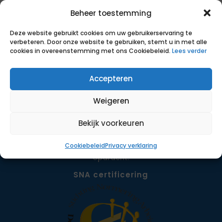
Beheer toestemming
Deze website gebruikt cookies om uw gebruikerservaring te
verbeteren. Door onze website te gebruiken, stemt u in met alle
cookies in overeenstemming met ons Cookiebeleid.
Lees verder
Accepteren
Weigeren
Bekijk voorkeuren
Met transparante, eerlijke voorwaarden, slimme
inzet van data en ruim 18 jaar ervaring helpen we
Cookiebeleid
Privacy verklaring
zelfstandigen bij het vinden van een passende
opdracht.
SNA certificering