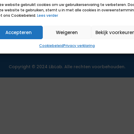
ze website gebruikt cookies om uw gebruikerservaring te verbeteren. Do
ze website te gebruiken, stemt u in met alle cookies in overeenstemmi
t ons Cookiebeleid.
Lees verder
Accepteren
Weigeren
Bekijk voorkeure
Cookiebeleid
Privacy verklaring
Copyright © 2024 LibLab. Alle rechten voorbehouden.