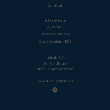
Contact
Informatie
Over Ons
Privacy­verklaring
Cookiebeleid (EU)
LibLab B.V.
Delflandlaan 1
1062 EA Amsterdam
recruitment@liblab.nl