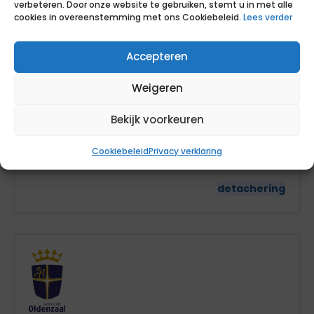
verbeteren. Door onze website te gebruiken, stemt u in met alle
cookies in overeenstemming met ons Cookiebeleid.
Lees verder
Beleidsjurist omgevingsplan
Accepteren
Gemeente Oldenzaal
Weigeren
Bekijk voorkeuren
geen
tarief
36
Cookiebeleid
Privacy verklaring
Overijssel
detachering