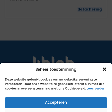
detachering
Beheer toestemming
Met transparante, eerlijke voorwaarden, slimme
Deze website gebruikt cookies om uw gebruikerservaring te
inzet van data en ruim 18 jaar ervaring helpen we
verbeteren. Door onze website te gebruiken, stemt u in met alle
zelfstandigen bij het vinden van een passende
cookies in overeenstemming met ons Cookiebeleid.
Lees verder
opdracht.
SNA certificering
Accepteren