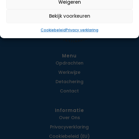
Weigeren
Bekijk voorkeuren
Cookiebeleid
Privacy verklaring
Menu
Opdrachten
Werkwijze
Detachering
Contact
Informatie
Over Ons
Privacy­verklaring
Cookiebeleid (EU)