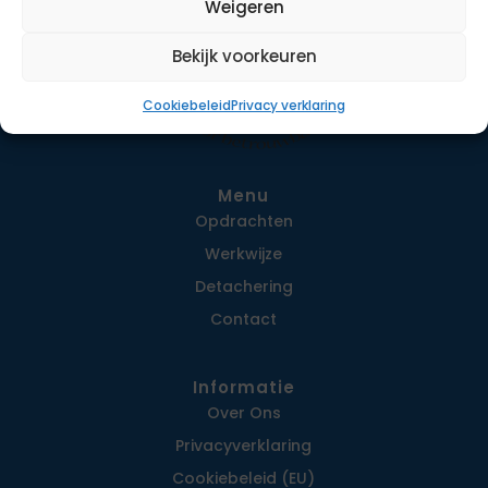
Weigeren
Bekijk voorkeuren
Cookiebeleid
Privacy verklaring
Menu
Opdrachten
Werkwijze
Detachering
Contact
Informatie
Over Ons
Privacy­verklaring
Cookiebeleid (EU)