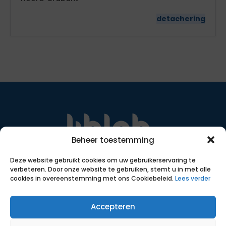
detachering
Beheer toestemming
Met transparante, eerlijke voorwaarden, slimme
Deze website gebruikt cookies om uw gebruikerservaring te
inzet van data en ruim 18 jaar ervaring helpen we
verbeteren. Door onze website te gebruiken, stemt u in met alle
zelfstandigen bij het vinden van een passende
cookies in overeenstemming met ons Cookiebeleid.
Lees verder
opdracht.
SNA certificering
Accepteren