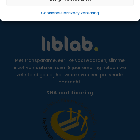
Cookiebeleid
Privacy verklaring
Met transparante, eerlijke voorwaarden, slimme
inzet van data en ruim 18 jaar ervaring helpen we
zelfstandigen bij het vinden van een passende
opdracht.
SNA certificering