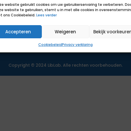
ze website gebruikt cookies om uw gebruikerservaring te verbeteren. Do
ze website te gebruiken, stemt u in met alle cookies in overeenstemmi
t ons Cookiebeleid.
Lees verder
Accepteren
Weigeren
Bekijk voorkeure
Cookiebeleid
Privacy verklaring
Copyright © 2024 LibLab. Alle rechten voorbehouden.