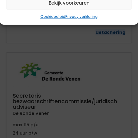
Bekijk voorkeuren
geen
tarief
32
Cookiebeleid
Privacy verklaring
Gelderland
detachering
Secretaris
bezwaarschriftencommissie/juridisch
adviseur
De Ronde Venen
115
24