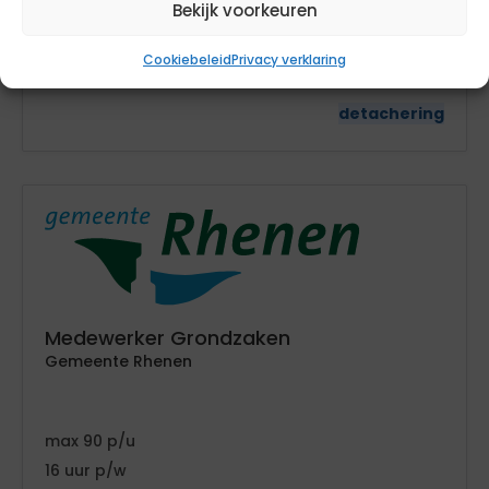
Bekijk voorkeuren
76
24
Cookiebeleid
Privacy verklaring
Noord-Brabant
detachering
Medewerker Grondzaken
Gemeente Rhenen
90
16