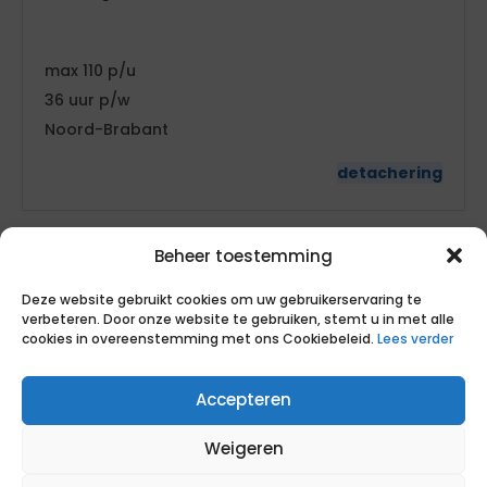
110
36
Noord-Brabant
detachering
Beheer toestemming
Deze website gebruikt cookies om uw gebruikerservaring te
verbeteren. Door onze website te gebruiken, stemt u in met alle
cookies in overeenstemming met ons Cookiebeleid.
Lees verder
VG&W Adviseur / Arbo Adviseur -
Accepteren
Veiligheid, Gezondheid en Welzijn
Gemeente s-Hertogenbosch
Weigeren